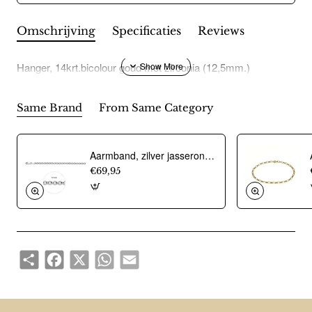
Omschrijving
Specificaties
Reviews
Hanger, 14krt.bicolour goud met zirconia (12,5mm.)
Same Brand
From Same Category
Aarmband, zilver jasseron 4,5mm. (lengte 18cm.) - 10274
€69,95
Share
Facebook
X
WhatsApp
Email