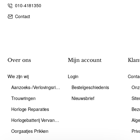
010-4181350
Contact
Over ons
Mijn account
Klan
Wie zijn wij
Login
Conta
Aanzoeks-/Verlovingsring
Bestelgeschiedenis
Onz
Trouwringen
Nieuwsbrief
Sit
Horloge Reparaties
Bez
Horlogebatterij Vervangen
Alg
Oorgaatjes Prikken
Priv