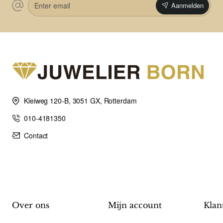
Aanmelden
email
Kleiweg 120-B, 3051 GX, Rotterdam
010-4181350
Contact
Over ons
Mijn account
Klan