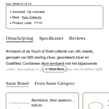
Excl. BTW: €110,74
Voorraad:
Op voorraad
Merk:
Huis Collectie
Product code:
17710
Omschrijving
Specificaties
Reviews
Armband uit de Touch of Gold-collectie van Jéh Jewels,
gemaakt van 925 sterling zilver, geoxideerd zilver en
Goldfilled. Combineer deze armband met het bijpassende
collier. Vekrijgbaar in verschillende lengtes.Het Goldfilled blijft
op kleur, is slijtvast en de goudlaag is dik genoeg om lang te
kunnen genieten van de warme uitstraling van goud.
Same Brand
From Same Category
Goldfilled wordt veelal ook goed verdragen door mensen die
allergisch zijn voor andere metalen dan goud. Goldfilled
bestaat uit de materialen messing en 14 karaat goud.
Aarmband, zilver jasseron 4,5mm. (lengte 18cm.) - 10274
€69,95