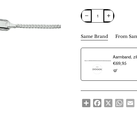
Same Brand
From Sam
€69,95
Share
Facebook
X
WhatsA
E