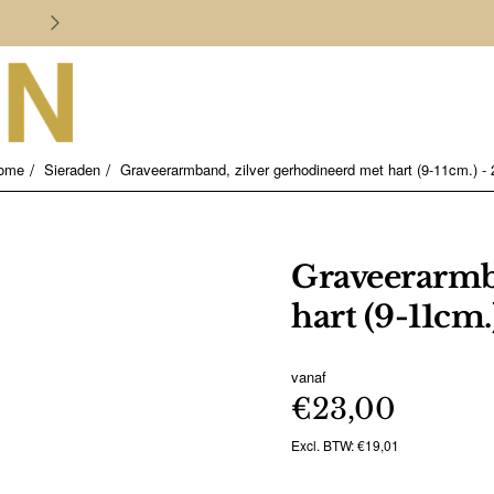
Persoonlijk en deskundig advies
Sieraden
Graveerarmband, zilver gerhodineerd met hart (9-11cm.) -
home
Graveerarmba
hart (9-11cm.
vanaf
€23,00
Excl. BTW: €19,01