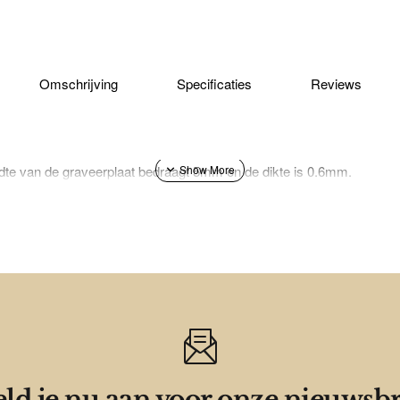
Omschrijving
Specificaties
Reviews
dte van de graveerplaat bedraagt 5mm en de dikte is 0.6mm.
ld je nu aan voor onze nieuwsbr