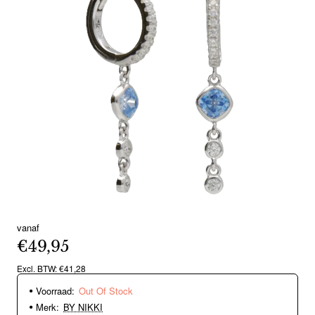
vanaf
Out Of Stock
€49,95
Excl. BTW: €41,28
Voorraad:
Out Of Stock
Merk:
BY NIKKI