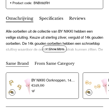
Product code:
BNB092RH
Omschrijving
Specificaties
Reviews
Alle oorbellen uit de collectie van BY NIKKI hebben een
veilige sluiting. Keuze uit sterling zilver, verguld of 14k gouden
oorbellen. De 14k gouden oorbellen hebben een schroefdop
sluiting waardoor de oorbellen nooit te strak kunnen zitten. De
oorbel prikt zo niet in de nek en het is comfortabel om op te
liggen. Door de schroefsluiting kan de oorbel niet kwijtraken.
Same Brand
From Same Category
De sterling zilveren en vergulde oorbellen hebben een
speciale zilveren vlindersluiting ingekapseld in siliconen om
allergische reacties te voorkomen. De oorringen zijn voorzien
BY NIKKI Oorknoppen, 14krt.goud dolfijn (6mm.) - 24487
van luxe klapsluiting.
€149,00