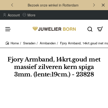
Bezoek onze winkel in Rotterdam
Account
More
Sieraden
Armbanden
Fjory Armband, 14krt.goud met ma
home
Fjory Armband, 14krt.goud met
massief zilveren kern spiga
3mm. (lente:19cm.) - 23828