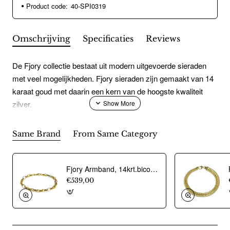
Product code:
40-SPI0319
Omschrijving
Specificaties
Reviews
De Fjory collectie bestaat uit modern uitgevoerde sieraden
met veel mogelijkheden. Fjory sieraden zijn gemaakt van 14
karaat goud met daarin een kern van de hoogste kwaliteit
zilver.
Same Brand
From Same Category
Fjory Armband, 14krt.bicolour goud met massief zilveren kern anker fantasie 6mm. (lente:19cm.) - 21707
€539,00