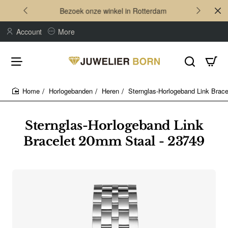
Bezoek onze winkel in Rotterdam
Account
More
Horlogebanden
Heren
Sternglas-Horlogeband Link Brac
home
Sternglas-Horlogeband Link
Bracelet 20mm Staal - 23749