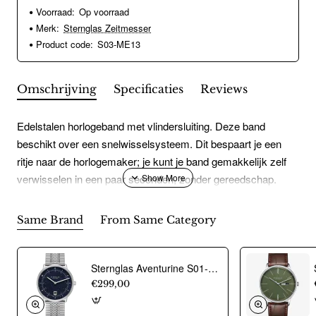
Voorraad:
Op voorraad
Merk:
Sternglas Zeitmesser
Product code:
S03-ME13
Omschrijving
Specificaties
Reviews
Edelstalen horlogeband met vlindersluiting. Deze band
beschikt over een snelwisselsysteem. Dit bespaart je een
ritje naar de horlogemaker; je kunt je band gemakkelijk zelf
verwisselen in een paar seconden, zonder gereedschap.
Same Brand
From Same Category
Sternglas Aventurine S01-NAN40-ME08 horloge - 24004
€299,00