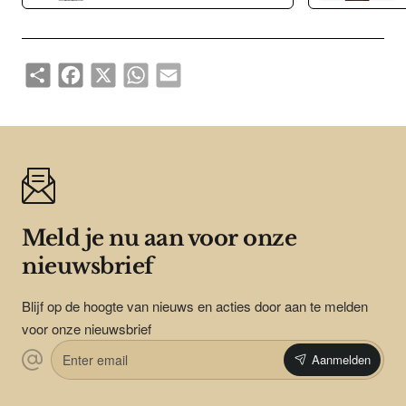
stoomlocomotief die zijn passagiers veilig van Berlijn naar
Hamburg bracht. Hoewel veel stiller. Beloofd. En het glas?
Saffierglas, natuurlijk. Absoluut krasbestendig in alledaagse
Share
Facebook
X
WhatsApp
Email
situaties. Dubbele anti-reflecterende coating en gebogen voor
optimale leesbaarheid.
Meld je nu aan voor onze
nieuwsbrief
Blijf op de hoogte van nieuws en acties door aan te melden
voor onze nieuwsbrief
Enter
Aanmelden
email