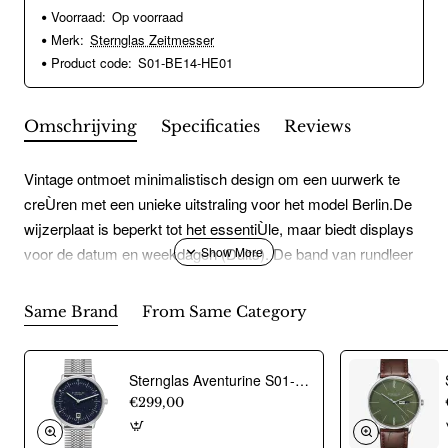
Voorraad:
Op voorraad
Merk:
Sternglas Zeitmesser
Product code:
S01-BE14-HE01
Omschrijving
Specificaties
Reviews
Vintage ontmoet minimalistisch design om een uurwerk te
creÙren met een unieke uitstraling voor het model Berlin.De
wijzerplaat is beperkt tot het essentiÙle, maar biedt displays
voor de datum en weekdagen (Duits). De band van rundleer
heeft een edele alligatoropdruk die het model tot een
blikvanger aan de pols maakt.De achterzijde van de 10 mm
Same Brand
From Same Category
hoge kast is versierd met een gravure van het station van
Berlijn in onze woonplaats Hamburg. Na de bouw ervan in
1857 was het 46 jaar lang het meest westelijke eindpunt van
Sternglas Aventurine S01-NAN40-ME08 horloge - 24004
de spoorverbinding tussen beide steden.Binnenin werkt het
€299,00
kwartsuurwerk van Miyota net zo betrouwbaar als de eerste