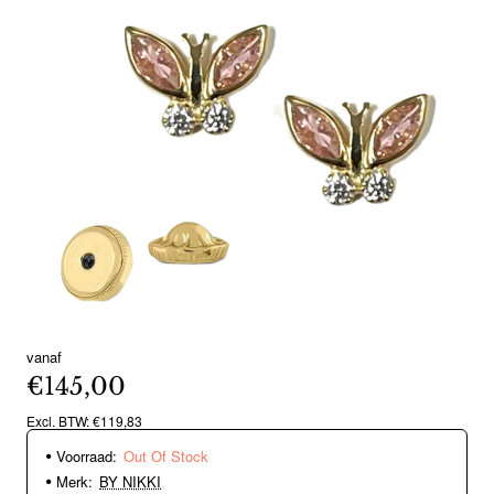
vanaf
Out Of Stock
€145,00
Excl. BTW: €119,83
Voorraad:
Out Of Stock
Merk:
BY NIKKI