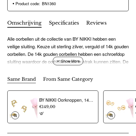
Product code:
BN1360
Omschrijving
Specificaties
Reviews
Alle oorbellen uit de collectie van BY NIKKI hebben een
veilige sluiting. Keuze uit sterling zilver, verguld of 14k gouden
oorbellen. De 14k gouden oorbellen hebben een schroefdop
sluiting waardoor de oorbellen nooit te strak kunnen zitten. De
oorbel prikt zo niet in de nek en het is comfortabel om op te
liggen. Door de schroefsluiting kan de oorbel niet kwijtraken.
Same Brand
From Same Category
De sterling zilveren en vergulde oorbellen hebben een
speciale zilveren vlindersluiting ingekapseld in siliconen om
allergische reacties te voorkomen. De oorringen zijn voorzien
BY NIKKI Oorknoppen, 14krt.goud dolfijn (6mm.) - 24487
van luxe klapsluiting.
€149,00