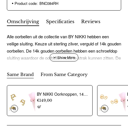
Product code:
BNC084RH
Omschrijving
Specificaties
Reviews
Alle oorbellen uit de collectie van BY NIKKI hebben een
veilige sluiting. Keuze uit sterling zilver, verguld of 14k gouden
oorbellen. De 14k gouden oorbellen hebben een schroefdop
sluiting waardoor de oorbellen nooit te strak kunnen zitten. De
oorbel prikt zo niet in de nek en het is comfortabel om op te
liggen. Door de schroefsluiting kan de oorbel niet kwijtraken.
Same Brand
From Same Category
De sterling zilveren en vergulde oorbellen hebben een
speciale zilveren vlindersluiting ingekapseld in siliconen om
allergische reacties te voorkomen. De oorringen zijn voorzien
BY NIKKI Oorknoppen, 14krt.goud dolfijn (6mm.) - 24487
van luxe klapsluiting.
€149,00