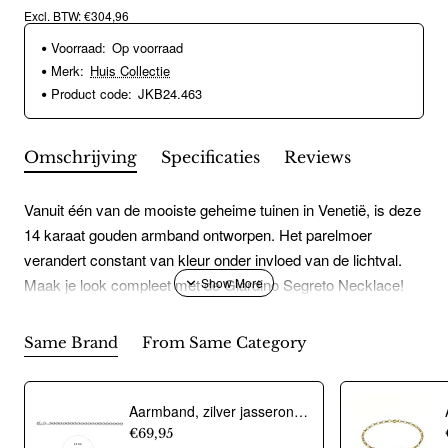
Excl. BTW: €304,96
Voorraad:
Op voorraad
Merk:
Huis Collectie
Product code:
JKB24.463
Omschrijving
Specificaties
Reviews
Vanuit één van de mooiste geheime tuinen in Venetië, is deze
14 karaat gouden armband ontworpen. Het parelmoer
verandert constant van kleur onder invloed van de lichtval.
Maak je look compleet met de Giardino Segreto Necklace!
Same Brand
From Same Category
Aarmband, zilver jasseron 4,5mm. (lengte 18cm.) - 10274
€69,95