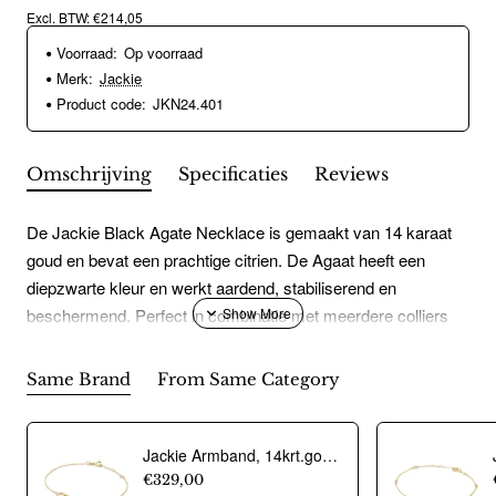
Excl. BTW: €214,05
Voorraad:
Op voorraad
Merk:
Jackie
Product code:
JKN24.401
Omschrijving
Specificaties
Reviews
De Jackie Black Agate Necklace is gemaakt van 14 karaat
goud en bevat een prachtige citrien. De Agaat heeft een
diepzwarte kleur en werkt aardend, stabiliserend en
beschermend. Perfect in combinatie met meerdere colliers
voor een Jackie layer!
Same Brand
From Same Category
Jackie Armband, 14krt.goud "Giro Doppio Bracelet" (lengte: 16-17-18cm.) - 24492
€329,00