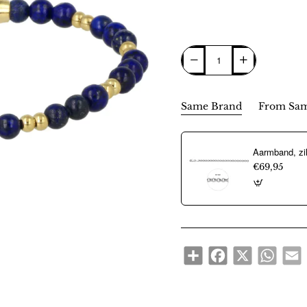
Same Brand
From Sam
€69,95
Share
Facebook
X
WhatsA
E