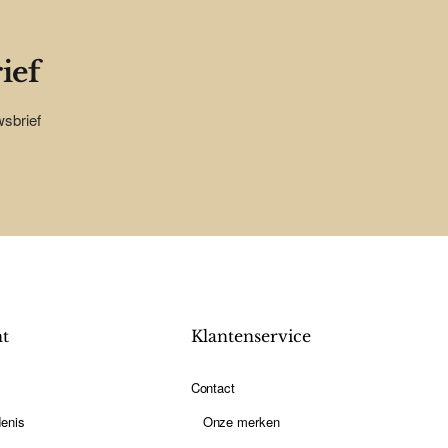
ief
wsbrief
nt
Klantenservice
Contact
enis
Onze merken