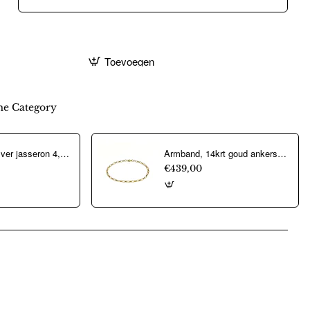
Toevoegen
e Category
Aarmband, zilver jasseron 4,5mm. (lengte 18cm.) - 10274
Armband, 14krt goud ankerschakel (lengte: 18,5cm.) - 22326
€439,00
pp
mail