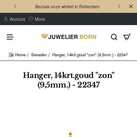
Bezoek onze winkel in Rotterdam
Account
More
Sieraden
Hanger, 14krt.goud "zon" (9,5mm.) - 22347
home
Hanger, 14krt.goud "zon"
(9,5mm.) - 22347