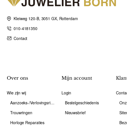
Kleiweg 120-B, 3051 GX, Rotterdam
010-4181350
Contact
Over ons
Mijn account
Klan
Wie zijn wij
Login
Conta
Aanzoeks-/Verlovingsring
Bestelgeschiedenis
Onz
Trouwringen
Nieuwsbrief
Sit
Horloge Reparaties
Bez