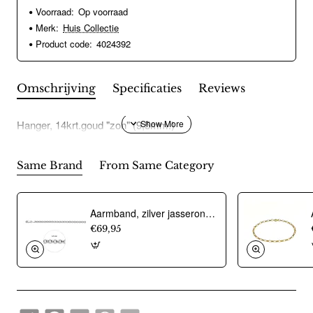
Voorraad:
Op voorraad
Merk:
Huis Collectie
Product code:
4024392
Omschrijving
Specificaties
Reviews
Hanger, 14krt.goud "zon" (9,5mm.)
Same Brand
From Same Category
Aarmband, zilver jasseron 4,5mm. (lengte 18cm.) - 10274
€69,95