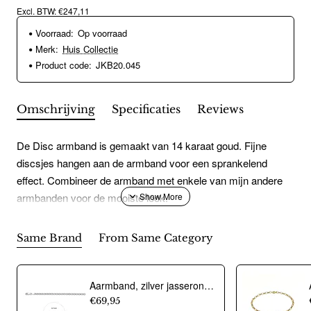
Excl. BTW: €247,11
Voorraad:
Op voorraad
Merk:
Huis Collectie
Product code:
JKB20.045
Omschrijving
Specificaties
Reviews
De Disc armband is gemaakt van 14 karaat goud. Fijne
discsjes hangen aan de armband voor een sprankelend
effect. Combineer de armband met enkele van mijn andere
armbanden voor de mooiste look.
Same Brand
From Same Category
Aarmband, zilver jasseron 4,5mm. (lengte 18cm.) - 10274
€69,95