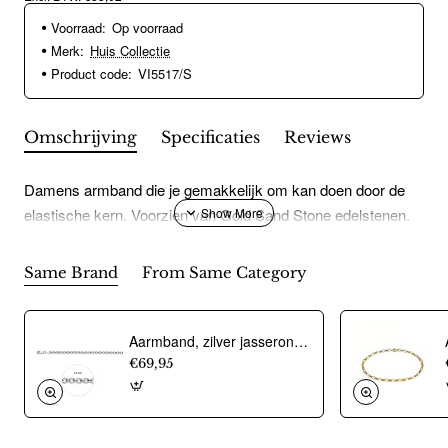
Voorraad:
Op voorraad
Merk:
Huis Collectie
Product code:
VI5517/S
Omschrijving
Specificaties
Reviews
Damens armband die je gemakkelijk om kan doen door de
elastische kern. Voorzien van Gold Sand Stone edelstenen.
Same Brand
From Same Category
Aarmband, zilver jasseron 4,5mm. (lengte 18cm.) - 10274
€69,95