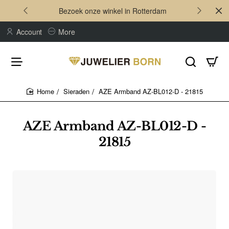
Bezoek onze winkel in Rotterdam
Account
More
Sieraden
AZE Armband AZ-BL012-D - 21815
home
AZE Armband AZ-BL012-D -
21815