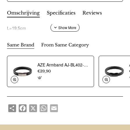
Omschrijving
Specificaties
Reviews
L=19,5cm
Same Brand
From Same Category
AZE Armband AJ-BL402-A-180 - 22023
€39,90
Share
Facebook
X
WhatsApp
Email