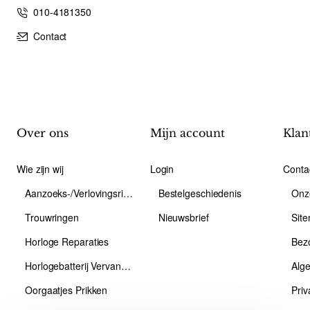
010-4181350
Contact
Over ons
Mijn account
Klan
Wie zijn wij
Login
Conta
Aanzoeks-/Verlovingsring
Bestelgeschiedenis
Onz
Trouwringen
Nieuwsbrief
Sit
Horloge Reparaties
Bez
Horlogebatterij Vervangen
Alg
Oorgaatjes Prikken
Priv