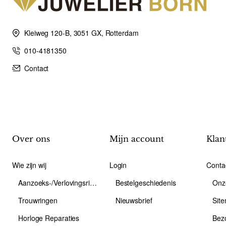
Kleiweg 120-B, 3051 GX, Rotterdam
010-4181350
Contact
Over ons
Mijn account
Klan
Wie zijn wij
Login
Conta
Aanzoeks-/Verlovingsring
Bestelgeschiedenis
Onz
Trouwringen
Nieuwsbrief
Sit
Horloge Reparaties
Bez