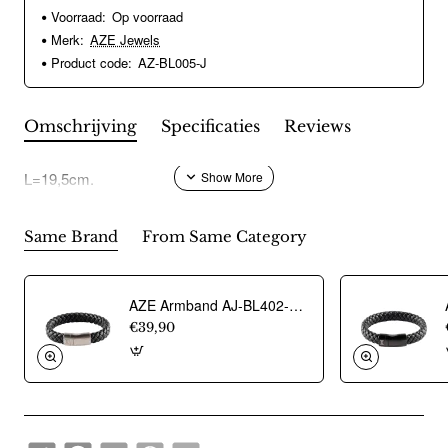
Voorraad:
Op voorraad
Merk:
AZE Jewels
Product code:
AZ-BL005-J
Omschrijving
Specificaties
Reviews
L=19,5cm.
Same Brand
From Same Category
AZE Armband AJ-BL402-A-180 - 22023
€39,90