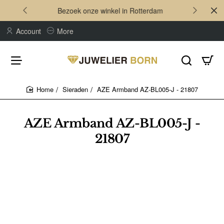
Bezoek onze winkel in Rotterdam
Account
More
Sieraden
AZE Armband AZ-BL005-J - 21807
home
AZE Armband AZ-BL005-J -
21807