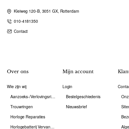
Kleiweg 120-B, 3051 GX, Rotterdam
010-4181350
Contact
Over ons
Mijn account
Klan
Wie zijn wij
Login
Conta
Aanzoeks-/Verlovingsring
Bestelgeschiedenis
Onz
Trouwringen
Nieuwsbrief
Sit
Horloge Reparaties
Bez
Horlogebatterij Vervangen
Alg