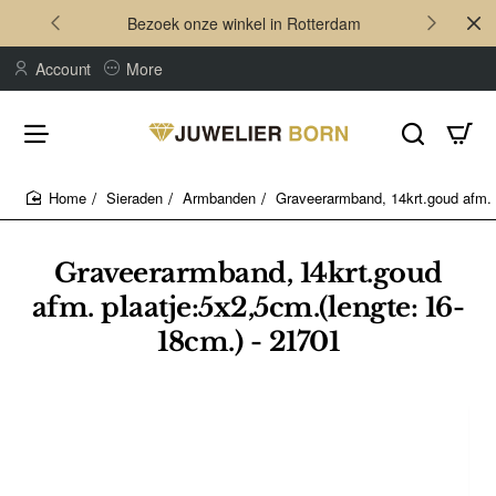
Bezoek onze winkel in Rotterdam
Account
More
Sieraden
Armbanden
Graveerarmband, 14krt.goud afm. 
home
Graveerarmband, 14krt.goud
afm. plaatje:5x2,5cm.(lengte: 16-
18cm.) - 21701