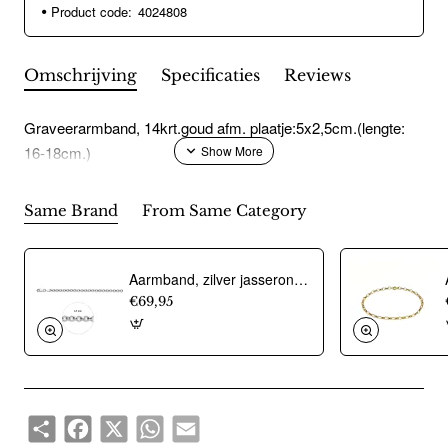
Product code:
4024808
Omschrijving
Specificaties
Reviews
Graveerarmband, 14krt.goud afm. plaatje:5x2,5cm.(lengte:
16-18cm.)
Same Brand
From Same Category
Aarmband, zilver jasseron 4,5mm. (lengte 18cm.) - 10274
€69,95
Share
Facebook
X
WhatsApp
Email