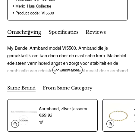
Merk:
Huis Collectie
Product code:
VI5500
Omschrijving
Specificaties
Reviews
My Bendel Armband model VI5500. Armband die je
gemakkelijk om kan doen door de elastische kern. Malachiet
edelsteen verminderd angst en zorgt voor stabilteit en de
combinatie van edelsteen met edelstaal maakt deze armband
uniek. Handgemaakt van duurzame materialen en blijft jaren
mooi.
Same Brand
From Same Category
Aarmband, zilver jasseron 4,5mm. (lengte 18cm.) - 10274
€69,95