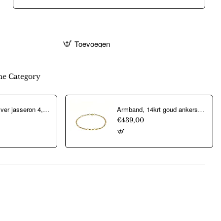
Toevoegen
e Category
Aarmband, zilver jasseron 4,5mm. (lengte 18cm.) - 10274
Armband, 14krt goud ankerschakel (lengte: 18,5cm.) - 22326
€439,00
pp
mail