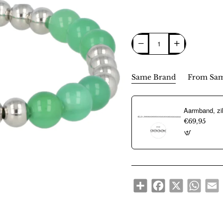
Same Brand
From Sam
€69,95
Share
Facebook
X
WhatsA
E