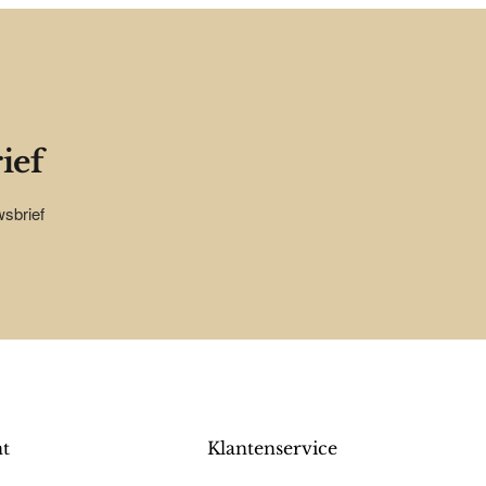
ief
wsbrief
nt
Klantenservice