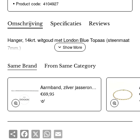
Product code:
4104927
Omschrijving
Specificaties
Reviews
Hanger, 14krt. witgoud met London Blue Topaas (steenmaat
7mm.)
Same Brand
From Same Category
Aarmband, zilver jasseron 4,5mm. (lengte 18cm.) - 10274
€69,95
Share
Facebook
X
WhatsApp
Email