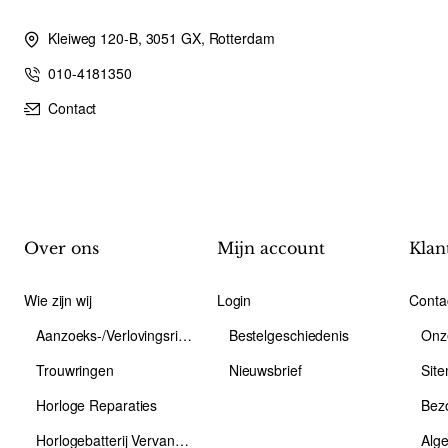
Kleiweg 120-B, 3051 GX, Rotterdam
010-4181350
Contact
Over ons
Mijn account
Klan
Wie zijn wij
Login
Conta
Aanzoeks-/Verlovingsring
Bestelgeschiedenis
Onz
Trouwringen
Nieuwsbrief
Sit
Horloge Reparaties
Bez
Horlogebatterij Vervangen
Alg