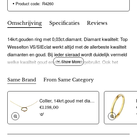
Product code:
R4260
Omschrijving
Specificaties
Reviews
14krt.gouden ring met 0,03ct.diamant. Diamant kwaliteit: Top
Wesselton VS/SIEclat werkt altijd met de allerbeste kwaliteit
diamanten en goud. Bij ieder sieraad wordt duidelijk vermeld
welke kwaliteit goud en diamant wordt gebruikt. Ook het
gewicht van de diamanten, de caraten, worden altijd duidelijk
vermeld. Eclat werkt uitsluitend met natuurlijke echte
Same Brand
From Same Category
diamanten. Bij Eclat worden geen goedkopere laboratorium
diamanten gebruikt.
Collier, 14krt.goud met diamant totaal 0,08ct. (lengte: 42-45cm.) - 24455
€1.198,00