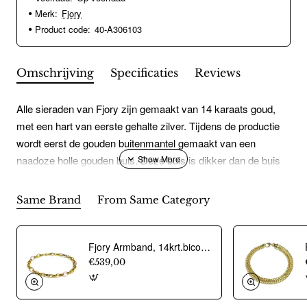
Merk:
Fjory
Product code:
40-A306103
Omschrijving
Specificaties
Reviews
Alle sieraden van Fjory zijn gemaakt van 14 karaats goud,
met een hart van eerste gehalte zilver. Tijdens de productie
wordt eerst de gouden buitenmantel gemaakt van een
naadoze holle gouden buis. Deze buis is dikker dan de buis
die gebruikt wordt voor de holle slavenarmbanden. De buis
wordt vervolgens gevuld met een strak aansluitende zilveren
Same Brand
From Same Category
kern. De kern zorgt ervoor dat Fjory niet of nauwelijks kan
indeuken. Fjory heeft door deze samenstelling de voordelen
van een massief uitgevoerd sieraad.
Fjory Armband, 14krt.bicolour goud met massief zilveren kern anker fantasie 6mm. (lente:19cm.) - 21707
€539,00