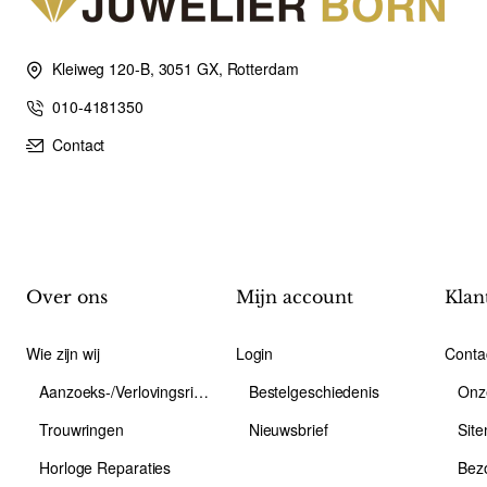
Kleiweg 120-B, 3051 GX, Rotterdam
010-4181350
Contact
Over ons
Mijn account
Klan
Wie zijn wij
Login
Conta
Aanzoeks-/Verlovingsring
Bestelgeschiedenis
Onz
Trouwringen
Nieuwsbrief
Sit
Horloge Reparaties
Bez