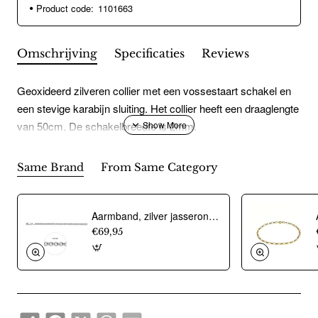
Product code:
1101663
Omschrijving
Specificaties
Reviews
Geoxideerd zilveren collier met een vossestaart schakel en
een stevige karabijn sluiting. Het collier heeft een draaglengte
van 50cm. De schakelbreedte is 2mm.
Same Brand
From Same Category
Aarmband, zilver jasseron 4,5mm. (lengte 18cm.) - 10274
€69,95
Share
Facebook
X
WhatsApp
Email