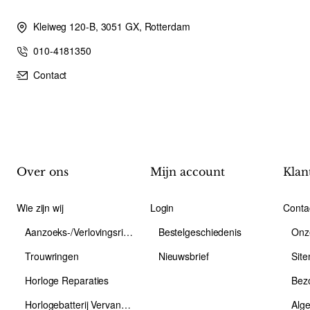
Kleiweg 120-B, 3051 GX, Rotterdam
010-4181350
Contact
Over ons
Mijn account
Klan
Wie zijn wij
Login
Conta
Aanzoeks-/Verlovingsring
Bestelgeschiedenis
Onz
Trouwringen
Nieuwsbrief
Sit
Horloge Reparaties
Bez
Horlogebatterij Vervangen
Alg