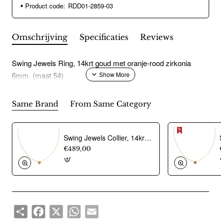
Product code:
RDD01-2859-03
Omschrijving
Specificaties
Reviews
Swing Jewels Ring, 14krt goud met oranje-rood zirkonia
6mm. (maat 54)
Same Brand
From Same Category
Swing Jewels Collier, 14krt.goud met citrien Birthstone November (lengte: 42-45cm.) - 21402
€489,00
Share
Facebook
X
WhatsApp
Email