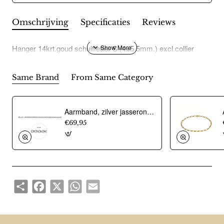
Omschrijving
Specificaties
Reviews
Hanger 14krt.goud schuifletter S (4x5,5mm.) excl.collier
Same Brand
From Same Category
Aarmband, zilver jasseron 4,5mm. (lengte 18cm.) - 10274
€69,95
Share
Facebook
X
WhatsApp
Email