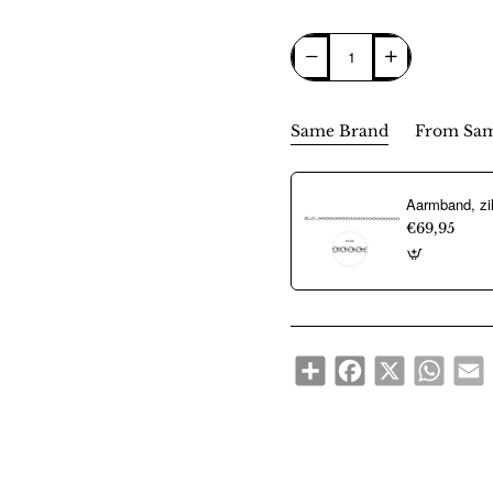
Same Brand
From Sam
€69,95
Share
Facebook
X
WhatsA
E