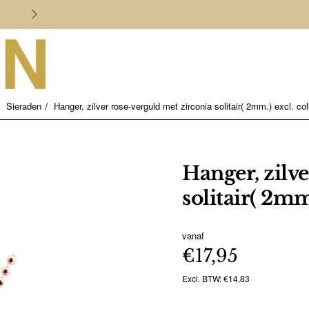
Persoonlijk en deskundig advies
Sieraden
Hanger, zilver rose-verguld met zirconia solitair( 2mm.) excl. col
Hanger, zilv
solitair( 2mm.
vanaf
€17,95
Excl. BTW: €14,83