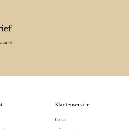
ief
wsbrief
nt
Klantenservice
Contact