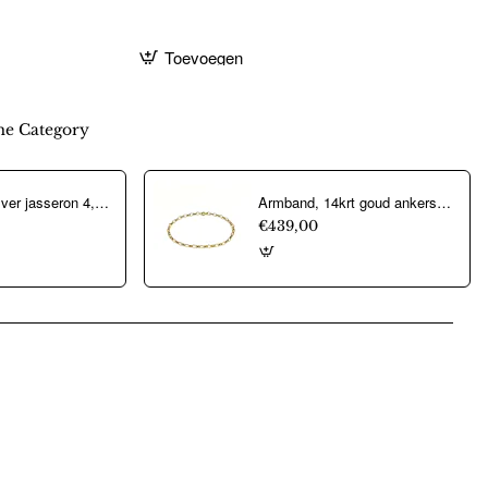
Toevoegen
e Category
Aarmband, zilver jasseron 4,5mm. (lengte 18cm.) - 10274
Armband, 14krt goud ankerschakel (lengte: 18,5cm.) - 22326
€439,00
pp
mail