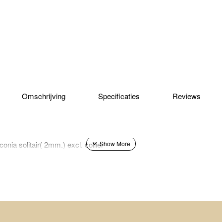
Omschrijving
Specificaties
Reviews
onia solitair( 2mm.) excl. collier