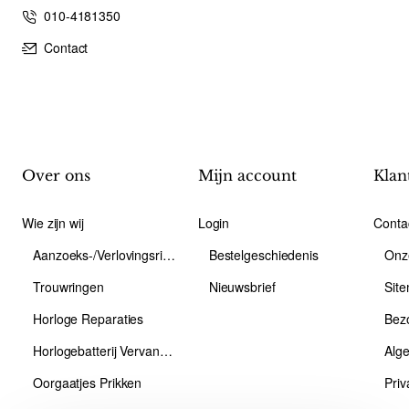
010-4181350
Contact
Over ons
Mijn account
Klan
Wie zijn wij
Login
Conta
Aanzoeks-/Verlovingsring
Bestelgeschiedenis
Onz
Trouwringen
Nieuwsbrief
Sit
Horloge Reparaties
Bez
Horlogebatterij Vervangen
Alg
Oorgaatjes Prikken
Priv