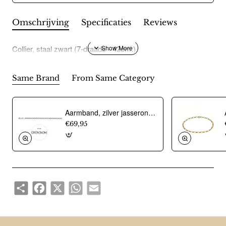
Omschrijving
Specificaties
Reviews
Collier, staal zwart (7-draads - 42cm.)
Same Brand
From Same Category
Aarmband, zilver jasseron 4,5mm. (lengte 18cm.) - 10274
€69,95
Share
Facebook
X
WhatsApp
Email