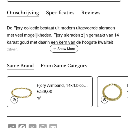
Omschrijving
Specificaties
Reviews
De Fjory collectie bestaat uit modern uitgevoerde sieraden
met veel mogelijkheden. Fjory sieraden zijn gemaakt van 14
karaat goud met daarin een kern van de hoogste kwaliteit
zilver.
Same Brand
From Same Category
Fjory Armband, 14krt.bicolour goud met massief zilveren kern anker fantasie 6mm. (lente:19cm.) - 21707
€539,00
Share
Facebook
X
WhatsApp
Email