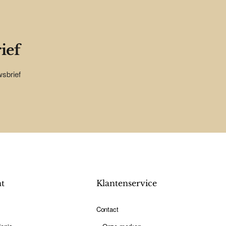
ief
wsbrief
nt
Klantenservice
Contact