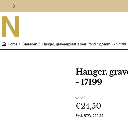
Persoonlijk en deskundig advies
Sieraden
Hanger, graveerplaat zilver (rond 12,5mm.) - 17199
home
Hanger, grav
- 17199
vanaf
€24,50
Excl. BTW: €20,25