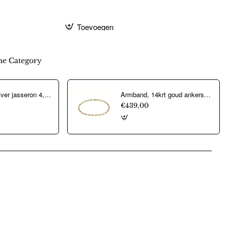
Toevoegen
e Category
Aarmband, zilver jasseron 4,5mm. (lengte 18cm.) - 10274
Armband, 14krt goud ankerschakel (lengte: 18,5cm.) - 22326
€439,00
pp
mail