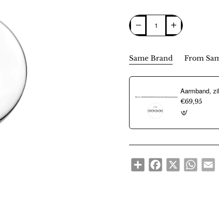
Same Brand
From Sam
€69,95
Share
Facebook
X
WhatsA
E