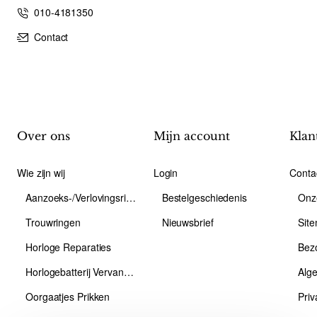
010-4181350
Contact
Over ons
Mijn account
Klan
Wie zijn wij
Login
Conta
Aanzoeks-/Verlovingsring
Bestelgeschiedenis
Onz
Trouwringen
Nieuwsbrief
Sit
Horloge Reparaties
Bez
Horlogebatterij Vervangen
Alg
Oorgaatjes Prikken
Priv