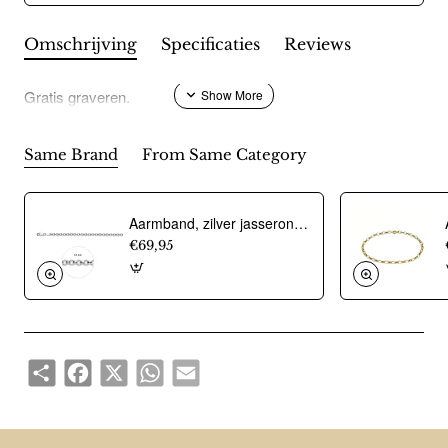
Omschrijving
Specificaties
Reviews
Gratis graveren.
Same Brand
From Same Category
Aarmband, zilver jasseron 4,5mm. (lengte 18cm.) - 10274
€69,95
Share
Facebook
X
WhatsApp
Email