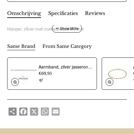
Omschrijving
Specificaties
Reviews
Hanger, zilver met zoetwaterparel 7mm
Same Brand
From Same Category
Aarmband, zilver jasseron 4,5mm. (lengte 18cm.) - 10274
€69,95
Share
Facebook
X
WhatsApp
Email