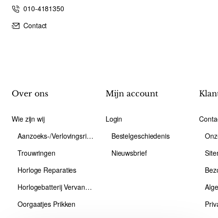
010-4181350
Contact
Over ons
Mijn account
Klan
Wie zijn wij
Login
Conta
Aanzoeks-/Verlovingsring
Bestelgeschiedenis
Onz
Trouwringen
Nieuwsbrief
Sit
Horloge Reparaties
Bez
Horlogebatterij Vervangen
Alg
Oorgaatjes Prikken
Priv