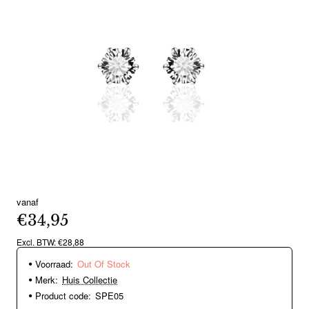
vanaf
Out Of Stock
€34,95
Excl. BTW: €28,88
Voorraad:
Out Of Stock
Merk:
Huis Collectie
Product code:
SPE05