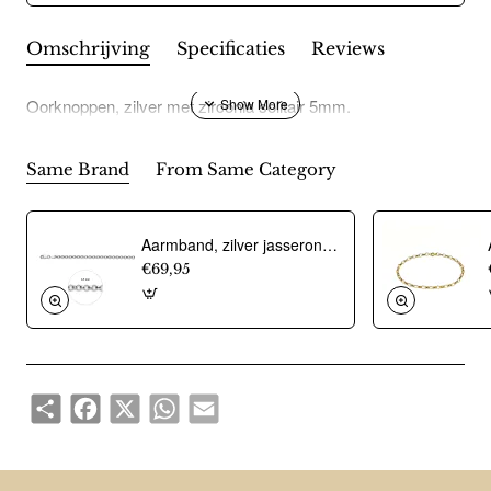
Omschrijving
Specificaties
Reviews
Oorknoppen, zilver met zirconia solitair 5mm.
Same Brand
From Same Category
Aarmband, zilver jasseron 4,5mm. (lengte 18cm.) - 10274
€69,95
Share
Facebook
X
WhatsApp
Email