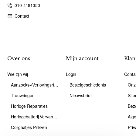
010-4181350
Contact
Over ons
Mijn account
Klan
Wie zijn wij
Login
Conta
Aanzoeks-/Verlovingsring
Bestelgeschiedenis
Onz
Trouwringen
Nieuwsbrief
Sit
Horloge Reparaties
Bez
Horlogebatterij Vervangen
Alg
Oorgaatjes Prikken
Priv