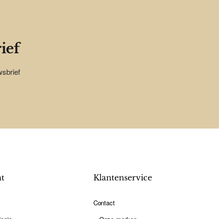
ief
wsbrief
nt
Klantenservice
Contact