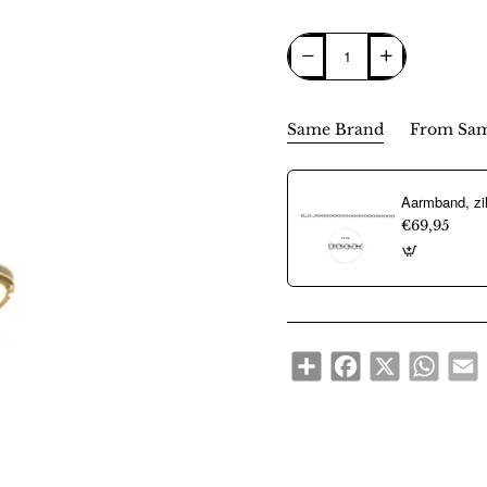
Same Brand
From Sam
€69,95
Share
Facebook
X
WhatsA
E