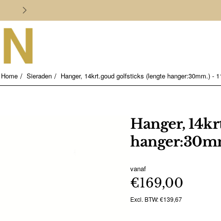
Persoonlijk en deskundig advies
Sieraden
Hanger, 14krt.goud golfsticks (lengte hanger:30mm.) - 
home
Hanger, 14krt
hanger:30mm.
vanaf
€169,00
Excl. BTW: €139,67