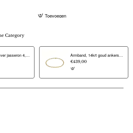
Toevoegen
e Category
Aarmband, zilver jasseron 4,5mm. (lengte 18cm.) - 10274
Armband, 14krt goud ankerschakel (lengte: 18,5cm.) - 22326
€439,00
pp
mail