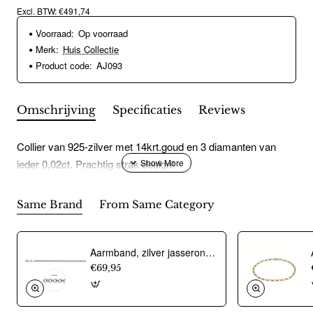
Excl. BTW: €491,74
Voorraad:
Op voorraad
Merk:
Huis Collectie
Product code:
AJ093
Omschrijving
Specificaties
Reviews
Collier van 925-zilver met 14krt.goud en 3 diamanten van
ieder 0,02ct. Prachtig strak design!
Same Brand
From Same Category
Aarmband, zilver jasseron 4,5mm. (lengte 18cm.) - 10274
€69,95