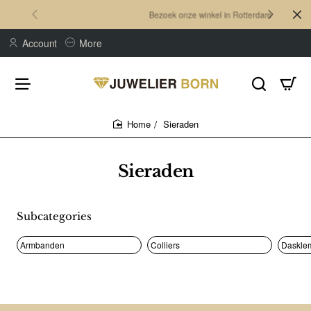
Bezoek onze winkel in Rotterdam
Account
More
Sieraden
home
Sieraden
Subcategories
Armbanden
Colliers
Daskle