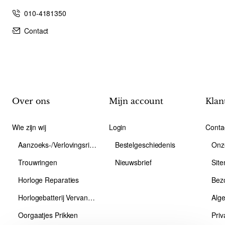
010-4181350
Contact
Over ons
Mijn account
Klan
Wie zijn wij
Login
Conta
Aanzoeks-/Verlovingsring
Bestelgeschiedenis
Onz
Trouwringen
Nieuwsbrief
Sit
Horloge Reparaties
Bez
Horlogebatterij Vervangen
Alg
Oorgaatjes Prikken
Priv