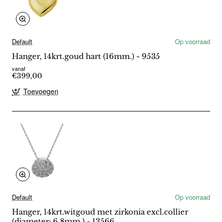
Default
Op voorraad
Hanger, 14krt.goud hart (16mm.) - 9535
vanaf
€399,00
Toevoegen
Default
Op voorraad
Hanger, 14krt.witgoud met zirkonia excl.collier
(diameter: 6,8mm.) - 13566