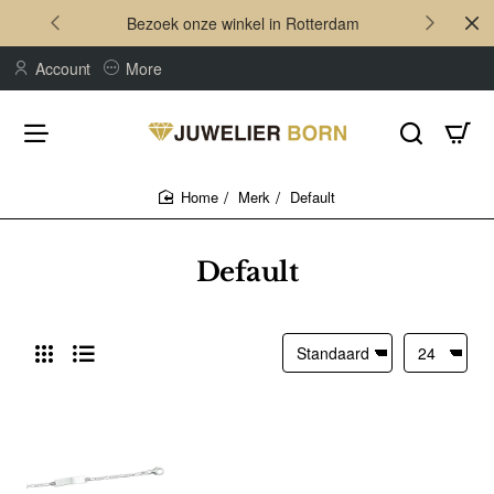
Bezoek onze winkel in Rotterdam
Account
More
Merk
Default
home
Default