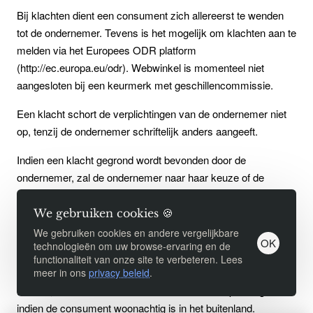
Bij klachten dient een consument zich allereerst te wenden
tot de ondernemer. Tevens is het mogelijk om klachten aan te
melden via het Europees ODR platform
(http://ec.europa.eu/odr). Webwinkel is momenteel niet
aangesloten bij een keurmerk met geschillencommissie.
Een klacht schort de verplichtingen van de ondernemer niet
op, tenzij de ondernemer schriftelijk anders aangeeft.
Indien een klacht gegrond wordt bevonden door de
ondernemer, zal de ondernemer naar haar keuze of de
geleverde producten kosteloos vervangen of repareren.
We gebruiken cookies 🍪
Artikel 15 – Geschillen
We gebruiken cookies en andere vergelijkbare
OK
technologieën om uw browse-ervaring en de
Op overeenkomsten tussen de ondernemer en de
functionaliteit van onze site te verbeteren. Lees
consument waarop deze algemene voorwaarden betrekking
meer in ons
privacy beleid
.
hebben, is uitsluitend Nederlands recht van toepassing. Ook
indien de consument woonachtig is in het buitenland.