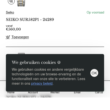
Seiko
Op voorraad
SEIKO SUR582P1 - 24289
vanaf
€560,00
Toevoegen
We gebruiken cookies 🍪
Product Filter
We gebruiken cookies en andere vergelijkbare
OK
technologieën om uw browse-ervaring en de
functionaliteit van onze site te verbeteren. Lees
meer in ons
privacy beleid
.
Seiko
Op voorraad
Home
Account
Wishlist
Email
Call us
Seiko SUR615P1 - 24326
vanaf
€470,00