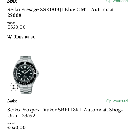
Seiko
Op voorraad
Seiko Presage SSK009J1 Blue GMT, Automaat -
22668
vanaf
€650,00
Toevoegen
Seiko
Op voorraad
Seiko Prospex Duiker SRPL13K1, Automaat. Shog-
Urai - 23552
vanaf
€650,00