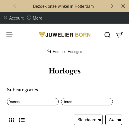
Bezoek onze winkel in Rotterdam
Account
More
Horloges
home
Horloges
Subcategories
Dames
Heren