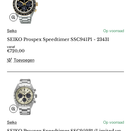
Seiko
Op voorraad
SEIKO Prospex Speedtimer SSC941P1 - 23431
vanaf
€720,00
Toevoegen
Seiko
Op voorraad
SEIKO Prospex Speedtimer SSC959P1 (Limited up