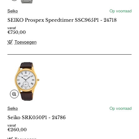
Seiko
Op voorraad
SEIKO Prospex Speedtimer SSC965P1 - 24718
vanaf
€750,00
Toevoegen
Seiko
Op voorraad
Seiko SRK050P1 - 24786
vanaf
€260,00