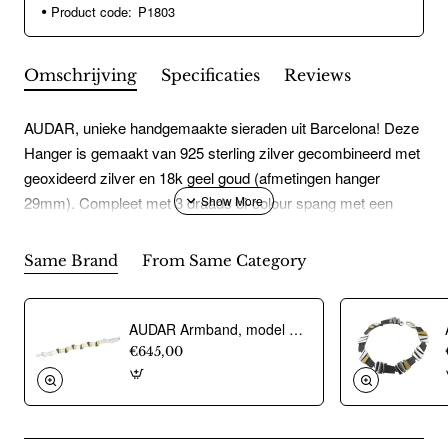
Product code:
P1803
Omschrijving
Specificaties
Reviews
AUDAR, unieke handgemaakte sieraden uit Barcelona! Deze
Hanger is gemaakt van 925 sterling zilver gecombineerd met
geoxideerd zilver en 18k geel goud (afmetingen hanger
29mm). Compleet met 3 draads bi-colour spang met een
lengte van 42cm.
Same Brand
From Same Category
AUDAR Armband, model 1800 zilver met 18 krt goud (lengte 18cm) - 20379
€645,00