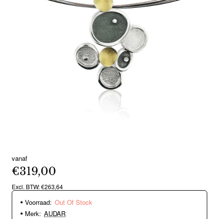
vanaf
Nieuw
Out Of Stock
€319,00
Excl. BTW: €263,64
Voorraad:
Out Of Stock
Merk:
AUDAR