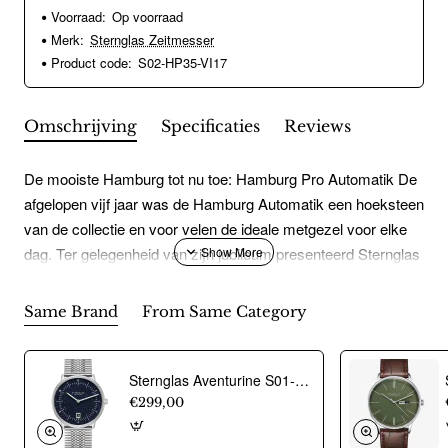
Voorraad:
Op voorraad
Merk:
Sternglas Zeitmesser
Product code:
S02-HP35-VI17
Omschrijving
Specificaties
Reviews
De mooiste Hamburg tot nu toe: Hamburg Pro Automatik De
afgelopen vijf jaar was de Hamburg Automatik een hoeksteen
van de collectie en voor velen de ideale metgezel voor elke
dag. Ter gelegenheid van zijn jubileum presenteerd Sternglas
nu zijn meest verfijnde vorm: de nieuwe Hamburg Pro
Automatik. Deze horloge combineert tijdloos Bauhaus-
Same Brand
From Same Category
design, hoogwaardige materialen en precisie-uurwerk in een
perfect uitgebalanceerde compositie. Met een 25% slankere
kast, nog meer comfort en technische verbeteringen, slaat
Sternglas Aventurine S01-NAN40-ME08 horloge - 24004
deze horloge een brug tussen het verleden en de toekomst
€299,00
van de Hamburg in een uurwerk dat op het hoogste niveau