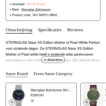
Voorraad:
Out Of Stock
Merk:
Sternglas Zeitmesser
Product code:
S01-NDP01-NB02
Omschrijving
Specificaties
Reviews
STERNGLAS Naos XS Edition Mother of Pearl White Perfect
voor stralende dagen. De STERNGLAS Naos XS Edition
Mother of Pearl white heeft e stralende witte parelmoeren
wijzerplaat in een minimalistische ontwerp. Zijn delicate lijnen
en vrouwelijke elegantie maken hem tot een onmisbare
metgezel voor elk seizoen.Een bijzonder kenmerk zijn de
Same Brand
From Same Category
lichtgevende Luminova-wijzers, die zelfs in het donker
betrouwbaar de tijd aangeven. Met de fijne â?oMother of
Pearlâ??-gravure op de achterkant van de kast draagt u een
Sternglas Aventurine S01-NAN40-ME08 horloge - 24004
uniek sieraad om uw pols.En dankzij het snelwisselsysteem
€299,00
kunt u het horloge eenvoudig combineren met een leren of