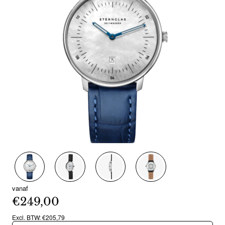
Nieuw
Out Of Stock
vanaf
€249,00
Excl. BTW: €205,79