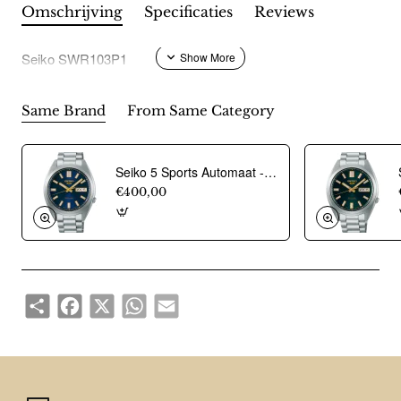
Omschrijving
Specificaties
Reviews
Seiko SWR103P1
Same Brand
From Same Category
Seiko 5 Sports Automaat -Dag/Datum- SRPL55K1 - 24746
€400,00
Share
Facebook
X
WhatsApp
Email