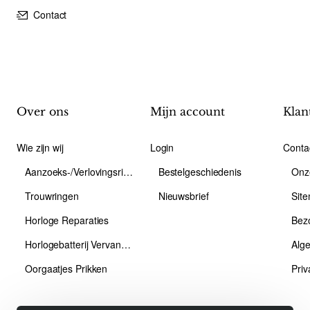
Contact
Over ons
Mijn account
Klan
Wie zijn wij
Login
Conta
Aanzoeks-/Verlovingsring
Bestelgeschiedenis
Onz
Trouwringen
Nieuwsbrief
Sit
Horloge Reparaties
Bez
Horlogebatterij Vervangen
Alg
Oorgaatjes Prikken
Priv