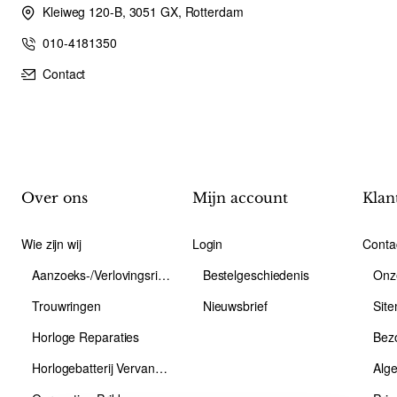
Kleiweg 120-B, 3051 GX, Rotterdam
010-4181350
Contact
Over ons
Mijn account
Klan
Wie zijn wij
Login
Conta
Aanzoeks-/Verlovingsring
Bestelgeschiedenis
Onz
Trouwringen
Nieuwsbrief
Sit
Horloge Reparaties
Bez
Horlogebatterij Vervangen
Alg