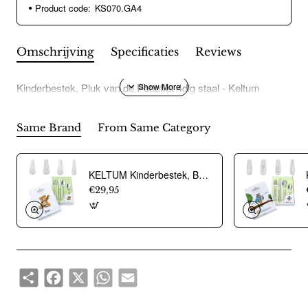
Product code:
KS070.GA4
Omschrijving
Specificaties
Reviews
Kinderbestek, Pluk van de Petteflet 4dlg staal - Keltum
Same Brand
From Same Category
KELTUM Kinderbestek, Beer 4dlg - RVS - 22420
€29,95
Share
Facebook
X
WhatsApp
Email