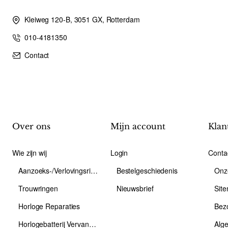
Kleiweg 120-B, 3051 GX, Rotterdam
010-4181350
Contact
Over ons
Mijn account
Klan
Wie zijn wij
Login
Conta
Aanzoeks-/Verlovingsring
Bestelgeschiedenis
Onz
Trouwringen
Nieuwsbrief
Sit
Horloge Reparaties
Bez
Horlogebatterij Vervangen
Alg