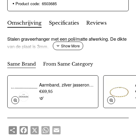
Product code:
6503685
Omschrijving
Specificaties
Reviews
Stalen graveerhanger met een poli/matte afwerking. De dikte
van de plaat is 3mm.
Same Brand
From Same Category
Aarmband, zilver jasseron 4,5mm. (lengte 18cm.) - 10274
€69,95
Share
Facebook
X
WhatsApp
Email