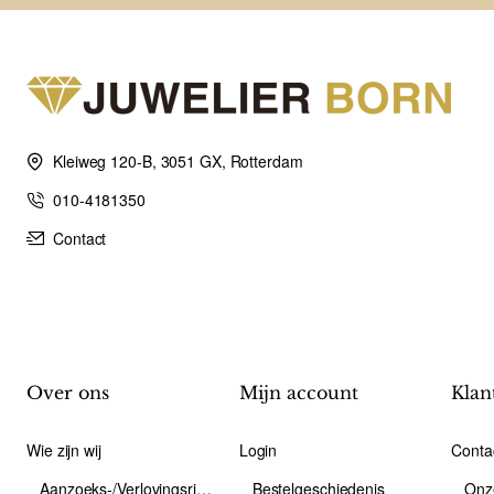
Kleiweg 120-B, 3051 GX, Rotterdam
010-4181350
Contact
Over ons
Mijn account
Klan
Wie zijn wij
Login
Conta
Aanzoeks-/Verlovingsring
Bestelgeschiedenis
Onz