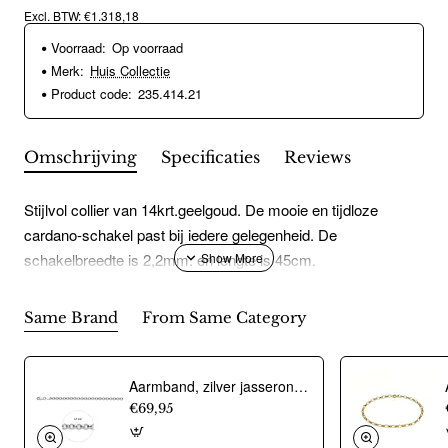
Excl. BTW: €1.318,18
Voorraad:
Op voorraad
Merk:
Huis Collectie
Product code:
235.414.21
Omschrijving
Specificaties
Reviews
Stijlvol collier van 14krt.geelgoud. De mooie en tijdloze
cardano-schakel past bij iedere gelegenheid. De
schakelbreedte is 2,2mm. en lengte is 45cm.
Same Brand
From Same Category
Aarmband, zilver jasseron 4,5mm. (lengte 18cm.) - 10274
€69,95