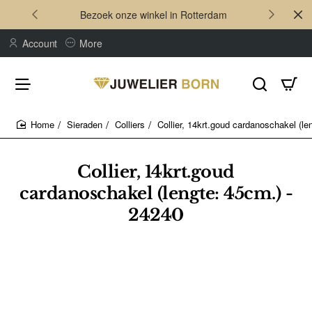
Bezoek onze winkel in Rotterdam
Account
More
Sieraden
Colliers
Collier, 14krt.goud cardanoschakel (le
home
Collier, 14krt.goud
cardanoschakel (lengte: 45cm.) -
24240