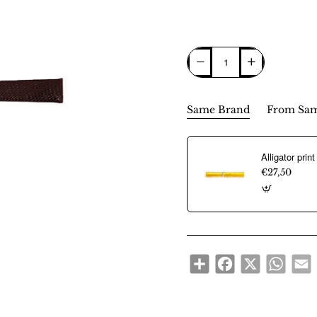
Same Brand
From Sam
€27,50
Share
Facebook
X
WhatsA
E