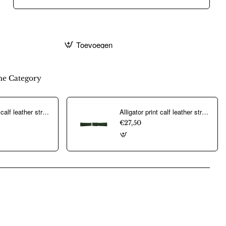
Toevoegen
e Category
Alligator print calf leather strap, mat. With strong case and buckle connection, stitched loop and stainless steel buckle. This strap has soft leather lining and is super flexible - 20311
Alligator print calf leather strap, mat. With strong case and buckle connection, stitched loop and stainless steel buckle. This strap has soft leather lining and is super flexible - 20313
€27,50
pp
mail