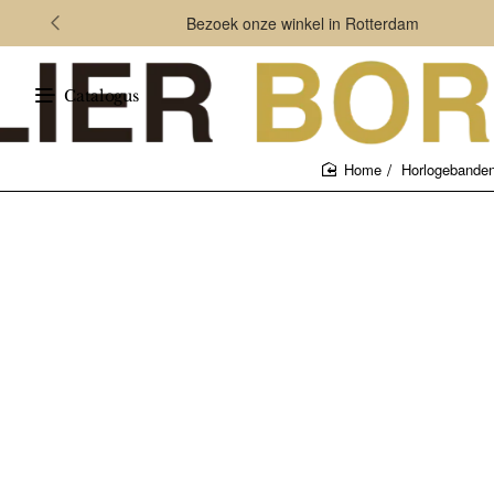
Bezoek onze winkel in Rotterdam
Catalogus
Horlogebande
home