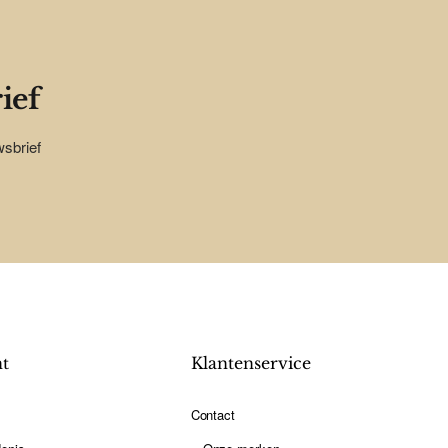
ief
wsbrief
nt
Klantenservice
Contact