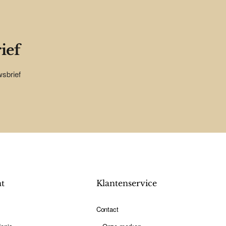
ief
wsbrief
nt
Klantenservice
Contact