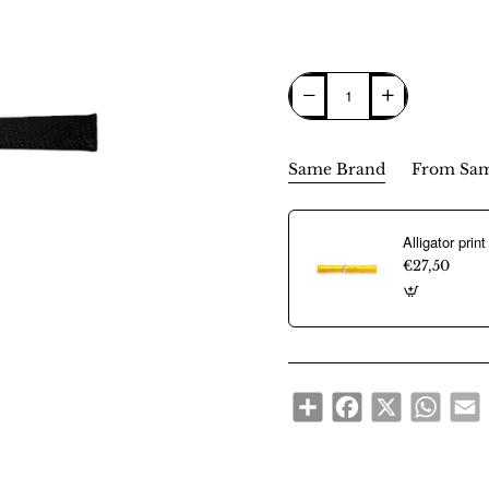
Same Brand
From Sam
€27,50
Share
Facebook
X
WhatsA
E