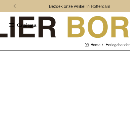
Bezoek onze winkel in Rotterdam
Catalogus
Horlogebande
home