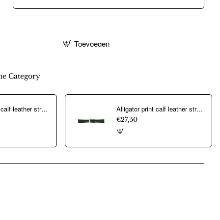
Toevoegen
e Category
Alligator print calf leather strap, mat. With strong case and buckle connection, stitched loop and stainless steel buckle. This strap has soft leather lining and is super flexible - 20311
Alligator print calf leather strap, mat. With strong case and buckle connection, stitched loop and stainless steel buckle. This strap has soft leather lining and is super flexible - 20313
€27,50
pp
mail