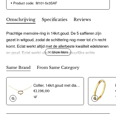
Product code:
M101-5x3SAF
Omschrijving
Specificaties
Reviews
Prachtige memoire-ring in 14krt.goud. De 5 saffieren zijn
gezet in witgoud, zodat de schittering nog meer tot z'n recht
komt. Eclat werkt altijd met de allerbeste kwaliteit edelstenen
en goud. Eclat werkt uitsluitend met natuurlijke echte
edelstenen. Bij Eclat worden geen goedkopere laboratorium
edelstenen gebruikt. Bij aankoop van elk sieraad van Eclat
Same Brand
From Same Category
ontvangt u een certificaat.
Collier, 14krt.goud met diamant totaal 0,08ct. (lengte: 42-45cm.) - 24455
€1.198,00